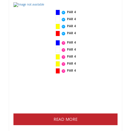
PAR 4
M
PAR 4
M
PAR 4
M
PAR 4
M
PAR 4
W
PAR 4
W
PAR 4
W
PAR 4
W
PAR 4
W
READ MORE