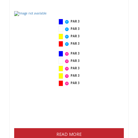
PAR 3
M
PAR 3
M
PAR 3
M
PAR 3
M
PAR 3
W
PAR 3
W
PAR 3
W
PAR 3
W
PAR 3
W
READ MORE