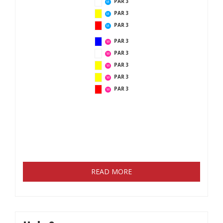
PAR 3
M
PAR 3
M
PAR 3
M
PAR 3
W
PAR 3
W
PAR 3
W
PAR 3
W
PAR 3
W
READ MORE