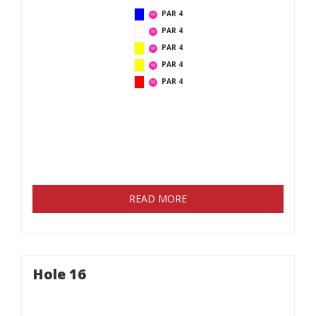
PAR 4
W
PAR 4
W
PAR 4
W
PAR 4
W
PAR 4
W
READ MORE
Hole 16