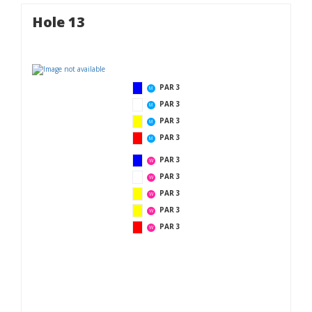
Hole 13
PAR 3
M
PAR 3
M
PAR 3
M
PAR 3
M
PAR 3
W
PAR 3
W
PAR 3
W
PAR 3
W
PAR 3
W