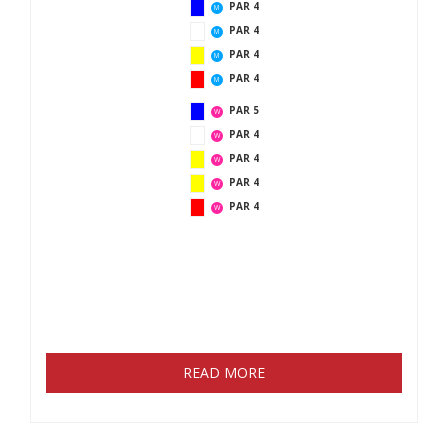
PAR 4
M
PAR 4
M
PAR 4
M
PAR 4
M
PAR 5
W
PAR 4
W
PAR 4
W
PAR 4
W
PAR 4
W
READ MORE