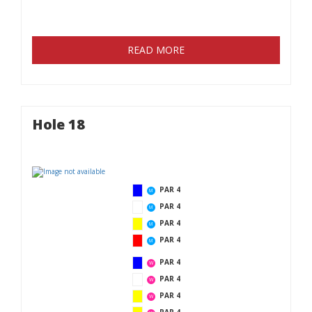
READ MORE
Hole 18
PAR 4
M
PAR 4
M
PAR 4
M
PAR 4
M
PAR 4
W
PAR 4
W
PAR 4
W