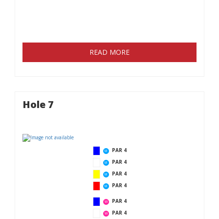
READ MORE
Hole 7
PAR 4
M
PAR 4
M
PAR 4
M
PAR 4
M
PAR 4
W
PAR 4
W